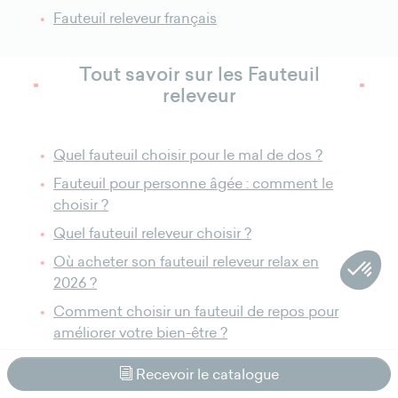
Fauteuil releveur français
Tout savoir sur les Fauteuil
releveur
Quel fauteuil choisir pour le mal de dos ?
Fauteuil pour personne âgée : comment le
choisir ?
Quel fauteuil releveur choisir ?
Où acheter son fauteuil releveur relax en
2026 ?
Comment choisir un fauteuil de repos pour
améliorer votre bien-être ?
Comment intégrer harmonieusement mon
Recevoir le catalogue
fauteuil releveur dans mon salon ?