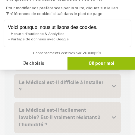
Le fauteuil le Médical propose la
Pour modifier vos préférences par la suite, cliquez sur le lien
fonction lift mais est-ce que celle-ci
'Préférences de cookies' situé dans le pied de page.
peut être actionnée lorsque le
fauteuil est en position allongée ?
Voici pourquoi nous utilisons des cookies.
Mesure d'audience & Analytics
Partage de données avec Google
Puis-je avoir des facilités de
Consentements certifiés par
paiement pour acheter mon fauteuil
Le Médical ?
Je choisis
OK pour moi
Le Médical est-il difficile à installer
?
Le Médical est-il facilement
lavable? Est-il vraiment résistant à
l’humidité ?