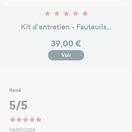
Kit d'entretien - Fauteuils...
Prix
39,00 €
Voir
René
5/5
04/07/2024