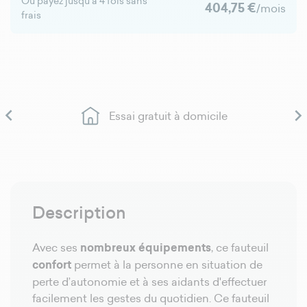
Ou payez jusqu’à 4 fois sans
404,75 €
/mois
frais

Essai gratuit à domicile
Description
Avec ses
nombreux équipements
, ce fauteuil
confort
permet à la personne en situation de
perte d’autonomie et à ses aidants d'effectuer
facilement les gestes du quotidien. Ce fauteuil