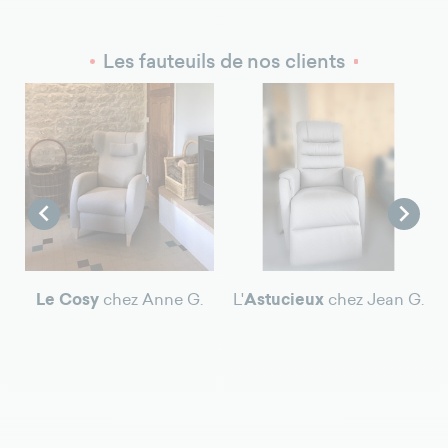
Les fauteuils de nos clients
z
L


Le Cosy
chez Anne G.
L'
Astucieux
chez Jean G.