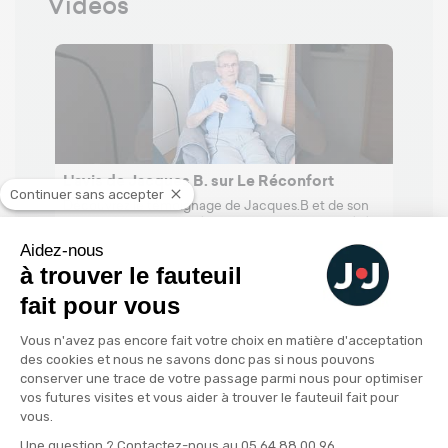
Vidéos
L'avis de Jacques B. sur Le Réconfort
Tout
Continuer sans accepter
adap
Découvrez le témoignage de Jacques.B et de son
POU
fauteuil releveur "Le Réconfort" ! "Je n'ai jamais été
aussi bien installé..."
...
Comme
Aidez-nous
ou 2 
à trouver le fauteuil
fait pour vous
Plateforme de Gestion du Consenteme
Vous n'avez pas encore fait votre choix en matière d'acceptation
des cookies et nous ne savons donc pas si nous pouvons
conserver une trace de votre passage parmi nous pour optimiser
Les questions de nos clients
vos futures visites et vous aider à trouver le fauteuil fait pour
vous.
Axeptio consent
Une question ? Contactez-nous au 05 64 88 00 96.