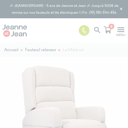
🎉 JEANNIVERSAIRE - 5 ans de Jeanne et Jean 🎉 Jusqu'à 500€ de
×
09j
18h 51m 43s
remise sur nos fauteuils et lits électriques ! | Fin :
0
menu

MENU
Accueil
Fauteuil releveur
Le Médical