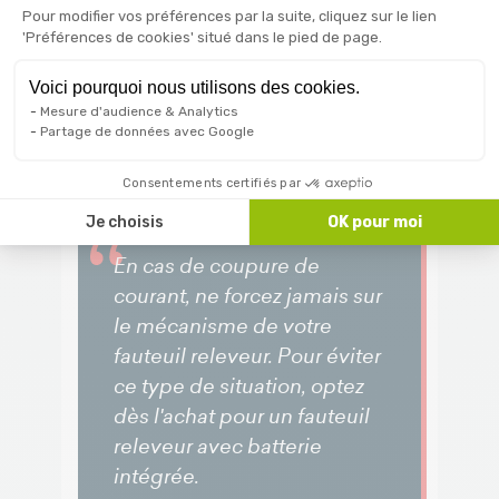
releveurs
Pour modifier vos préférences par la suite, cliquez sur le lien
'Préférences de cookies' situé dans le pied de page.
Voici pourquoi nous utilisons des cookies.
Mesure d'audience & Analytics
Les conseils de l'expert
Partage de données avec Google
Consentements certifiés par
Je choisis
OK pour moi
En cas de coupure de
courant, ne forcez jamais sur
le mécanisme de votre
fauteuil releveur. Pour éviter
ce type de situation, optez
dès l'achat pour un fauteuil
releveur avec batterie
intégrée.