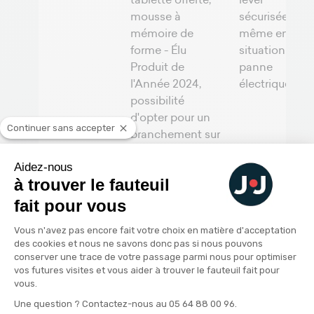
mousse à
sécurisée,
mémoire de
même en
forme - Élu
situation de
Produit de
panne
l'Année 2024,
électrique
possibilité
d'opter pour un
Continuer sans accepter
branchement sur
batterie
Aidez-nous
à trouver le fauteuil
Sources
fait pour vous
Enedis -
Informations sur les coupures
de courant et gestion des pannes
Plateforme de Gestion du Consenteme
Vous n'avez pas encore fait votre choix en matière d'acceptation
Haute Autorité de Santé (HAS) -
des cookies et nous ne savons donc pas si nous pouvons
Recommandations sur les aides
conserver une trace de votre passage parmi nous pour optimiser
vos futures visites et vous aider à trouver le fauteuil fait pour
techniques à domicile
vous.
Association des Ergothérapeutes -
Axeptio consent
Une question ? Contactez-nous au 05 64 88 00 96.
Sécurité et utilisation des fauteuils