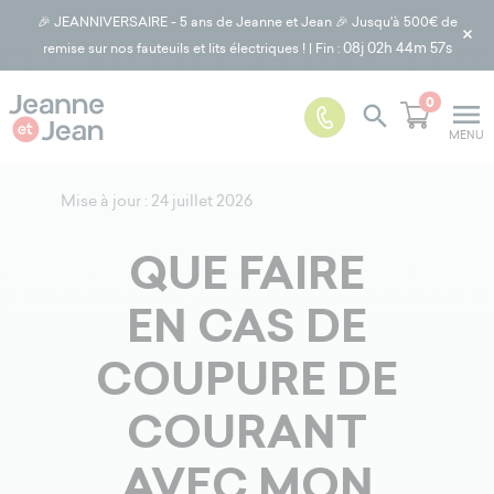
🎉 JEANNIVERSAIRE - 5 ans de Jeanne et Jean 🎉 Jusqu'à 500€ de
×
08j
02h 44m 57s
remise sur nos fauteuils et lits électriques ! | Fin :
0
menu

MENU
Mise à jour : 24 juillet 2026
QUE FAIRE
EN CAS DE
COUPURE DE
COURANT
AVEC MON