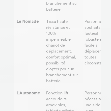
branchement sur
batterie
Le Nomade
Tissu haute
Personnes
résistance et
souhaitant un
100%
fauteuil
imperméable,
robuste et
chariot de
facile à
déplacement,
déplacer en
confort optimal,
toutes
possibilité
circonstances
d'opter pour un
branchement sur
batterie
L'Autonome
Fonction lift,
Personnes
accoudoirs
nécessitant
amovibles,
une aide au
tablette offerte,
lever