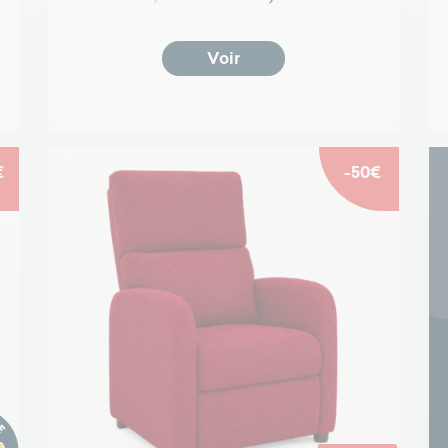
Voir
€
-50€