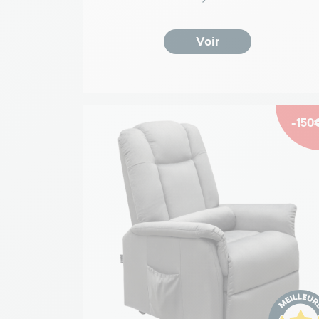
Voir
-150