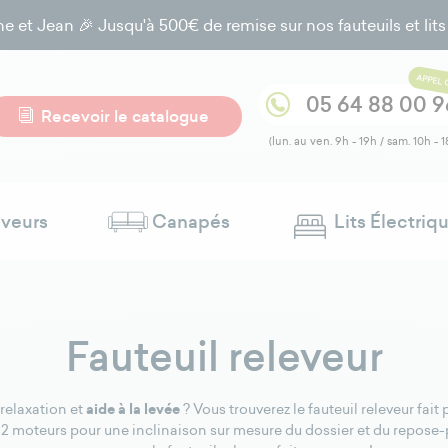
 Jean 🎉 Jusqu'à 500€ de remise sur nos fauteuils et lits él
APPEL 
05 64 88 00 9
Recevoir le catalogue
(lun. au ven. 9h - 19h / sam. 10h - 1
eveurs
Canapés
Lits Électriq
Fauteuil releveur
aide à la levée
elaxation et
? Vous trouverez le fauteuil releveur f
ou 2 moteurs pour une inclinaison sur mesure du dossier et du repose