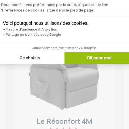
Pour modifier vos préférences par la suite, cliquez sur le lien
'Préférences de cookies' situé dans le pied de page.
€
-150€
Voici pourquoi nous utilisons des cookies.
Mesure d'audience & Analytics
Partage de données avec Google
Consentements certifiés par
Je choisis
OK pour moi
Le Réconfort 4M
 New Nubuck
 New Nubuck
Gris - Velours R+ - Réconfort
Gris clair - Velours R+
Marron - Cuir - Réconfort
Noir - Cuir - Réconfort
Beige - Velours
+4