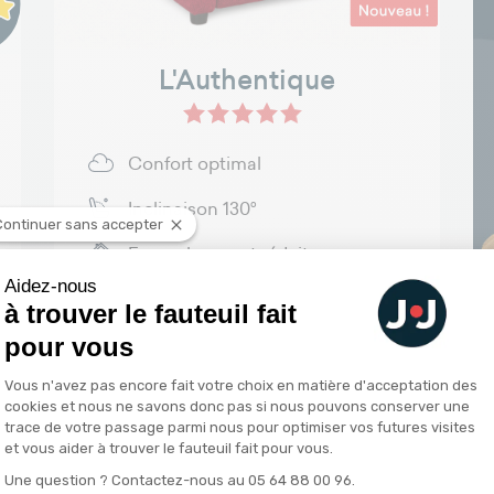
L'Authentique
onfort
 Réconfort
Cuir R+
Confort optimal
Inclinaison 130°
Continuer sans accepter
Encombrement réduit
Aidez-nous
Télécommande
à trouver le fauteuil fait
pour vous
Prix normal
Prix
849,00 €
899,00 €
Plateforme de Gestion du Consentemen
Vous n'avez pas encore fait votre choix en matière d'acceptation des
cookies et nous ne savons donc pas si nous pouvons conserver une
trace de votre passage parmi nous pour optimiser vos futures visites
Voir
et vous aider à trouver le fauteuil fait pour vous.
Une question ? Contactez-nous au 05 64 88 00 96.
Axeptio consent