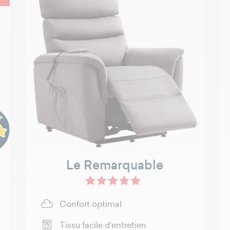
Le Remarquable
t
rs R+ - Douillet
lair - R+ - Douillet
Gris - Tissu R++
Beige - Tissu R++
Confort optimal
Tissu facile d'entretien