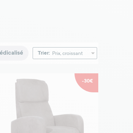
édicalisé
Trier:
-30€