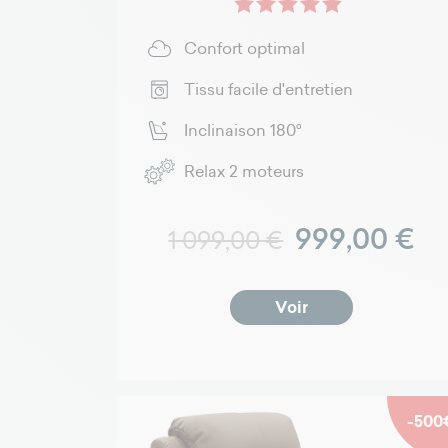
Confort optimal
Tissu facile d'entretien
Inclinaison 180°
Relax 2 moteurs
Prix normal
Prix
999,00 €
1 099,00 €
Voir
-500