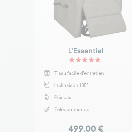
L'Essentiel
Taupe - Microfibre M
Gris foncé - Mi
Tissu facile d'entretien
Inclinaison 135°
Prix bas
Télécommande
Prix
499,00 €