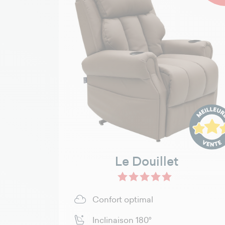
Le Douillet
Cuir Beige - Douillet
Cuir Marron - Douillet
Cuir Noir - Douille
Gris - Velou
Gris C
Confort optimal
Inclinaison 180°