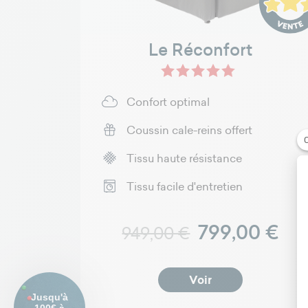
Le Réconfort
Gris - Velours R+ - Réconfort
Gris clair - Velours R+
Marron - Cuir - Réc
Noir - Cuir -
Gris - 
+6
Confort optimal
Coussin cale-reins offert
Tissu haute résistance
Tissu facile d'entretien
Prix normal
Prix
799,00 €
949,00 €
Voir
Jusqu'à