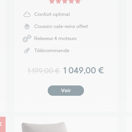
Confort optimal
Coussin cale-reins offert
Releveur 4 moteurs
Télécommande
Prix normal
Prix
1 049,00 €
1 199,00 €
Voir
€