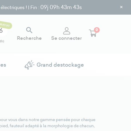
×
09j
09h 43m 42s
ectriques ! | Fin :
GRATUIT

6
0
Recherche
Se connecter
8h)
ues
Grand destockage
ait pour vous dans notre gamme pensée pour chaque
-pied, fauteuil adapté à la morphologie de chacun,