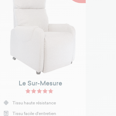
Le Sur-Mesure
Noir - Nilo - PU
Crème - Cuir Vachette
Taupe - Nilo - PU
Noir - Cuir Vachette - Sur-Mesu
Framboise - Varese - COL
+11
Tissu haute résistance
Tissu facile d'entretien