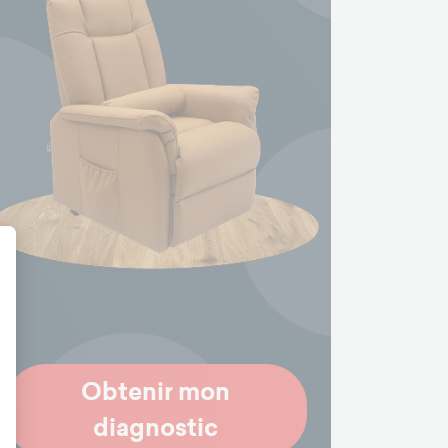
t : Personnalisez vos Options
Obtenir mon
diagnostic