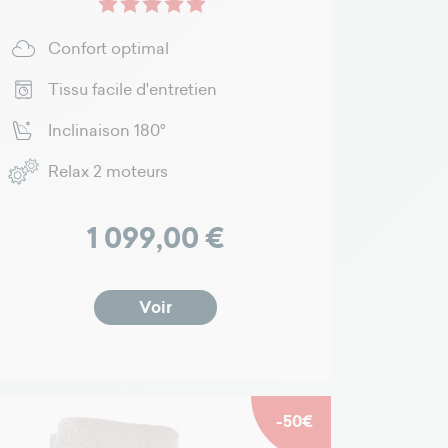
Confort optimal
Tissu facile d'entretien
Inclinaison 180°
Relax 2 moteurs
Prix
1 099,00 €
Voir
-50€