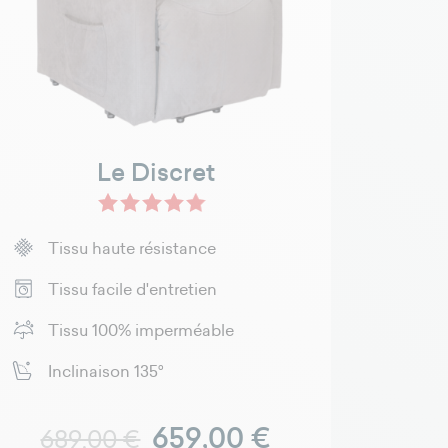
Le Discret
Noisette - Microfibres R+
Gris éléphant - Microfibres R+
Gris foncé - Microfibres R+ - D
Tissu haute résistance
Tissu facile d'entretien
Tissu 100% imperméable
Inclinaison 135°
Prix normal
Prix
659,00 €
689,00 €