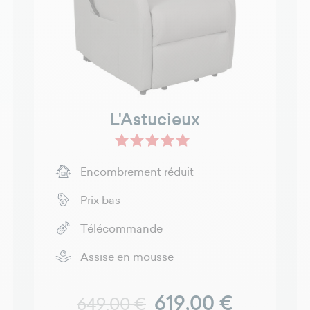
L'Astucieux
ixte R+
crofibre Mixte R+
Gris foncé - Microfibres R+
Gris - Microfibre R+
Encombrement réduit
Prix bas
Télécommande
Assise en mousse
Prix normal
Prix
619,00 €
649,00 €