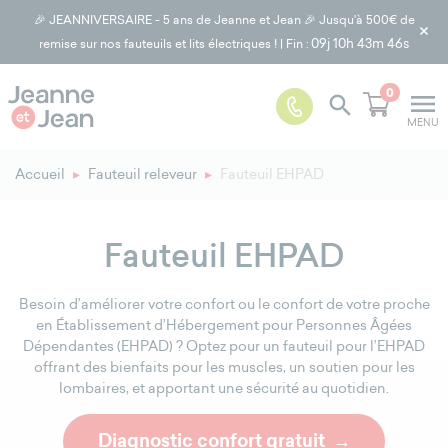
🎉 JEANNIVERSAIRE - 5 ans de Jeanne et Jean 🎉 Jusqu'à 500€ de
×
09j
10h 43m 44s
remise sur nos fauteuils et lits électriques ! | Fin :
0
menu

MENU
Accueil
Fauteuil releveur
Fauteuil EHPAD
Fauteuil EHPAD
Besoin d’améliorer votre confort ou le confort de votre proche
en Établissement d’Hébergement pour Personnes Âgées
Dépendantes (EHPAD) ? Optez pour un fauteuil pour l’EHPAD
offrant des bienfaits pour les muscles, un soutien pour les
lombaires, et apportant une sécurité au quotidien.
Diagnostic confort gratuit