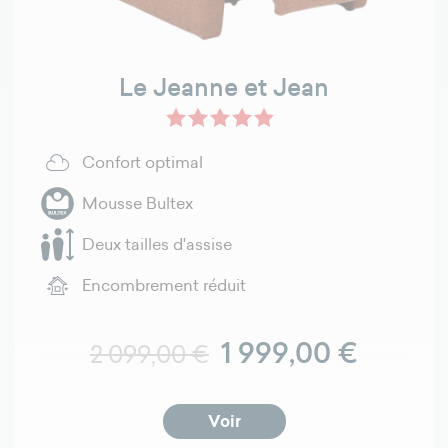
Le Jeanne et Jean
Confort optimal
Mousse Bultex
Deux tailles d'assise
Encombrement réduit
Prix normal
Prix
1 999,00 €
2 099,00 €
Voir