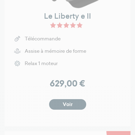
Le Liberty e II
Télécommande
Assise à mémoire de forme
Relax 1 moteur
Prix
629,00 €
Voir