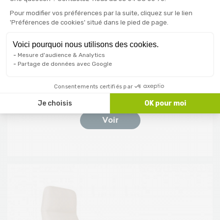
Inclinaison 130°
Pour modifier vos préférences par la suite, cliquez sur le lien
'Préférences de cookies' situé dans le pied de page.
Encombrement réduit
Voici pourquoi nous utilisons des cookies.
Télécommande
Mesure d'audience & Analytics
Partage de données avec Google
Prix normal
Prix
849,00 €
899,00 €
Consentements certifiés par
Je choisis
OK pour moi
Voir