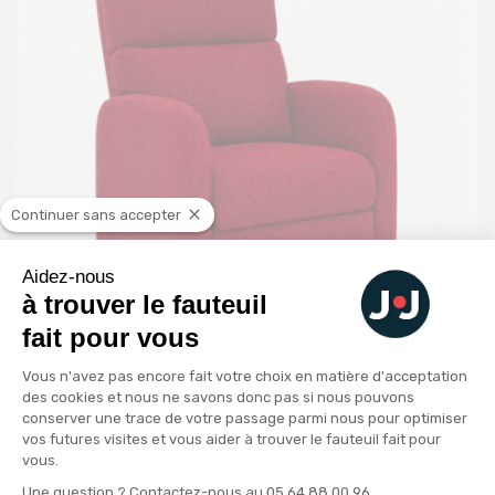
Continuer sans accepter
Aidez-nous
à trouver le fauteuil
fait pour vous
Plateforme de Gestion du Consenteme
Vous n'avez pas encore fait votre choix en matière d'acceptation
L'Authentique
des cookies et nous ne savons donc pas si nous pouvons
conserver une trace de votre passage parmi nous pour optimiser
vos futures visites et vous aider à trouver le fauteuil fait pour
vous.
Confort optimal
Axeptio consent
Une question ? Contactez-nous au 05 64 88 00 96.