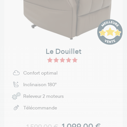
Le Douillet
Confort optimal
Inclinaison 180°
Releveur 2 moteurs
Télécommande
Prix normal
Prix
1 099,00 €