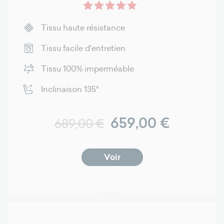
Tissu haute résistance
Tissu facile d'entretien
Tissu 100% imperméable
Inclinaison 135°
Prix normal
Prix
659,00 €
689,00 €
Voir