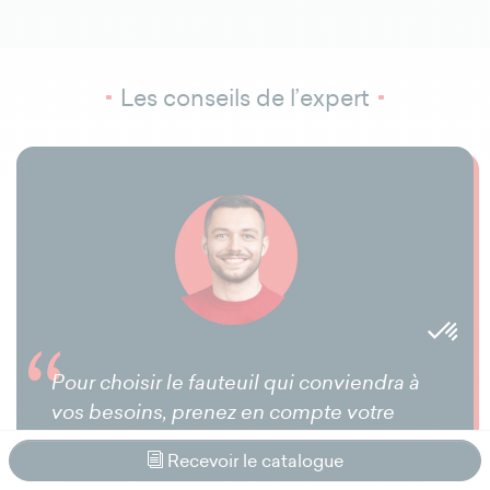
Les conseils de l’expert
Pour choisir le fauteuil qui conviendra à
vos besoins, prenez en compte votre
poids, votre taille afin que le fauteuil soit
Recevoir le catalogue
adapté à votre morphologie. Si vous avez