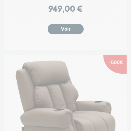
Prix
949,00 €
Voir
-500€