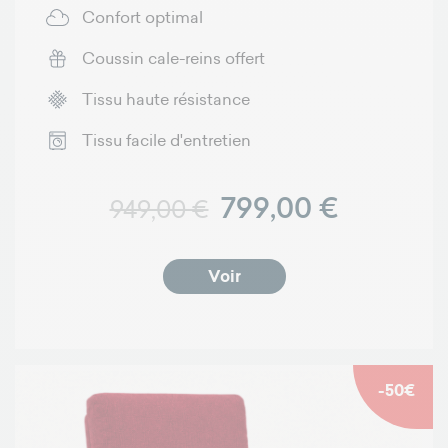
Confort optimal
Coussin cale-reins offert
Tissu haute résistance
Tissu facile d'entretien
Prix normal
Prix
799,00 €
949,00 €
Voir
-50€