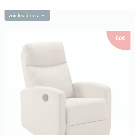

voir les filtres
-50€