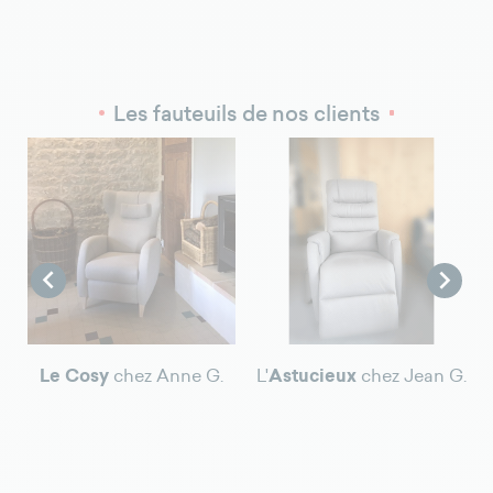
Les fauteuils de nos clients
z
L


Le Cosy
chez Anne G.
L'
Astucieux
chez Jean G.