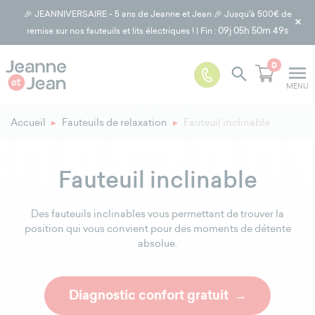
🎉 JEANNIVERSAIRE - 5 ans de Jeanne et Jean 🎉 Jusqu'à 500€ de
×
09j
05h 50m 47s
remise sur nos fauteuils et lits électriques ! | Fin :
0
menu

MENU
Accueil
Fauteuils de relaxation
Fauteuil inclinable
Fauteuil inclinable
Des fauteuils inclinables vous permettant de trouver la
position qui vous convient pour des moments de détente
absolue.
Diagnostic confort gratuit