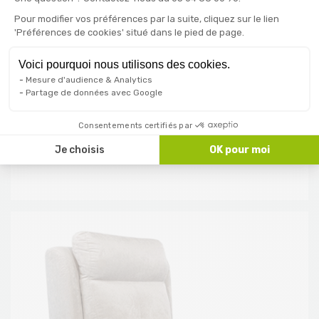
Pour modifier vos préférences par la suite, cliquez sur le lien
Commande Boutons
'Préférences de cookies' situé dans le pied de page.
Relax 2 moteurs
Voici pourquoi nous utilisons des cookies.
Mesure d'audience & Analytics
Prix normal
Prix
1 829,00 €
Partage de données avec Google
1 979,00 €
Consentements certifiés par
Voir
Je choisis
OK pour moi