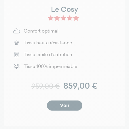
Le Cosy
Confort optimal
Tissu haute résistance
Tissu facile d'entretien
Tissu 100% imperméable
Prix normal
Prix
859,00 €
959,00 €
Voir