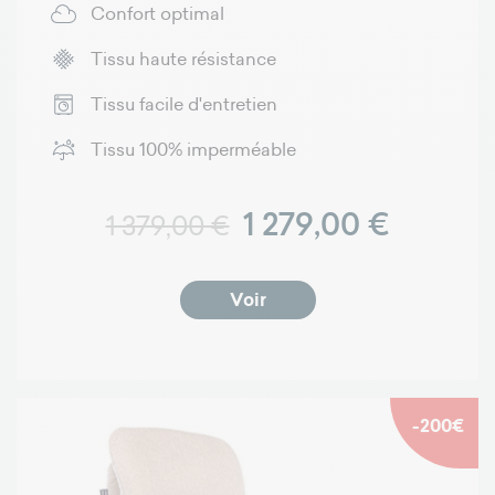
Confort optimal
Tissu haute résistance
Tissu facile d'entretien
Tissu 100% imperméable
Prix normal
Prix
1 279,00 €
1 379,00 €
Voir
-200€