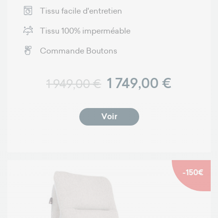
Tissu facile d'entretien
Tissu 100% imperméable
Commande Boutons
Prix normal
Prix
1 749,00 €
1 949,00 €
Voir
-150€