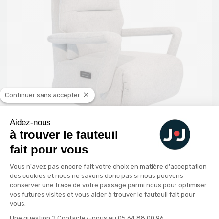
Continuer sans accepter
Aidez-nous
à trouver le fauteuil
fait pour vous
Le Design
Plateforme de Gestion du Consenteme
Vous n'avez pas encore fait votre choix en matière d'acceptation
des cookies et nous ne savons donc pas si nous pouvons
conserver une trace de votre passage parmi nous pour optimiser
Tissu haute résistance
vos futures visites et vous aider à trouver le fauteuil fait pour
vous.
Tissu facile d'entretien
Axeptio consent
Une question ? Contactez-nous au 05 64 88 00 96.