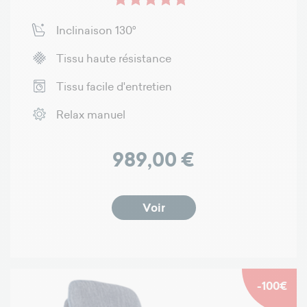
Inclinaison 130°
Tissu haute résistance
Tissu facile d'entretien
Relax manuel
Prix
989,00 €
Voir
-100€