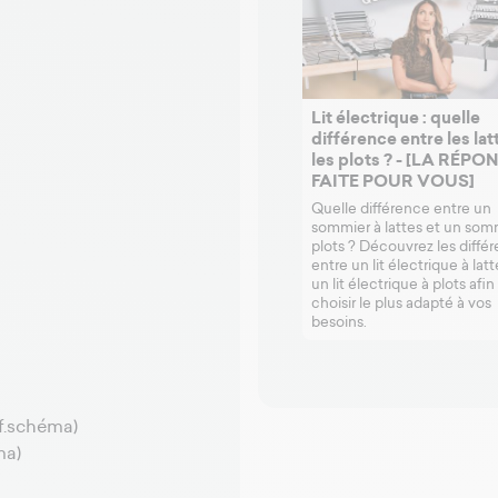
Comment est fabriqué le lit
Lit électrique : quelle
fait pour vous ?
différence entre les lat
les plots ? - [LA RÉPO
Découvrez les coulisses de la
FAITE POUR VOUS]
fabrication du lit électrique fait
pour vous...
Quelle différence entre un
sommier à lattes et un som
plots ? Découvrez les diffé
entre un lit électrique à latt
un lit électrique à plots afin
choisir le plus adapté à vos
besoins.
f.schéma)
ma)