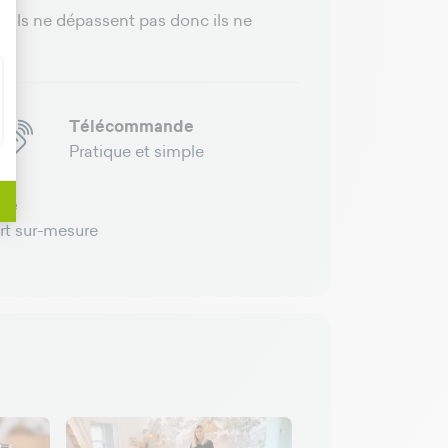
t ils ne dépassent pas donc ils ne
Télécommande
Pratique et simple
pté
rt sur-mesure