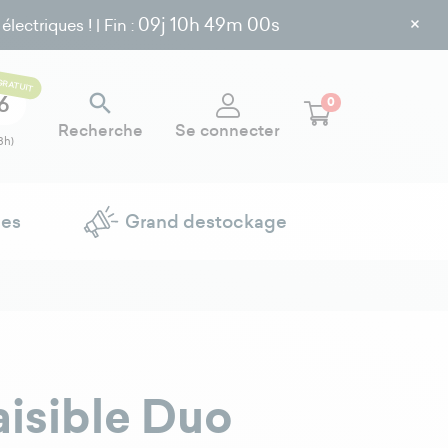
×
09j
10h 48m 59s
ectriques ! | Fin :
GRATUIT

6
0
Recherche
Se connecter
8h)
ues
Grand destockage
aisible Duo