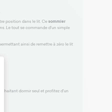
.
e position dans le lit. Ce
sommier
sions. Le tout se commande d'un simple
ermettant ainsi de remettre à zéro le lit
t : Personnalisez vos Options
uhaitant dormir seul et profitez d'un