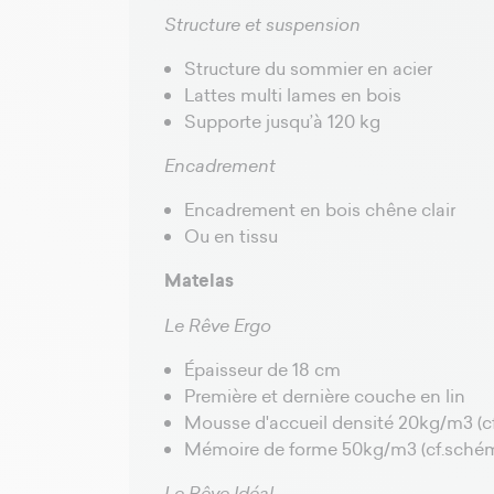
Structure et suspension
Structure du sommier en acier
Lattes multi lames en bois
Bagues réglables d'un lit
Supporte jusqu’à 120 kg
électrique : à quoi servent-
elles ? [LA RÉPONSE FAITE
Encadrement
POUR VOUS]
Découvrez à quoi servent
Encadrement en bois chêne clair
vraiment les bagues réglables sur
Ou en tissu
un sommier électrique...
Matelas
Le Rêve Ergo
Épaisseur de 18 cm
Première et dernière couche en lin
Mousse d'accueil densité 20kg/m3 (c
Mémoire de forme 50kg/m3 (cf.sché
Le Rêve Idéal