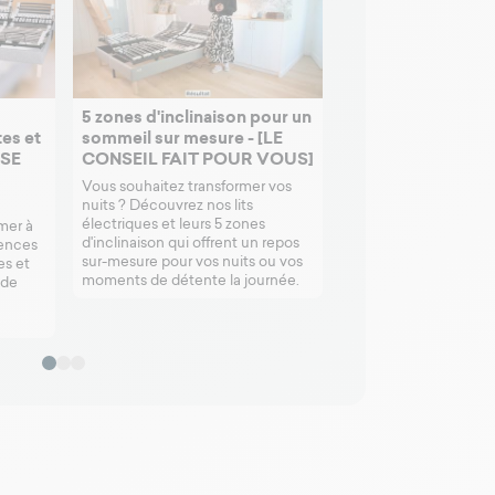
5 zones d'inclinaison pour un
Pourquoi choisir un
tes et
sommeil sur mesure - [LE
électrique ?
NSE
CONSEIL FAIT POUR VOUS]
Découvrez les avanta
sommier électrique de
Vous souhaitez transformer vos
et comment il peut t
nuits ? Découvrez nos lits
votre confort.
électriques et leurs 5 zones
mer à
d'inclinaison qui offrent un repos
rences
sur-mesure pour vos nuits ou vos
es et
moments de détente la journée.
 de