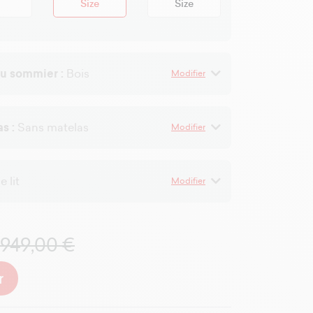
Size
Size
du sommier :
Bois
Modifier
as :
Sans matelas
Modifier
 lit
Modifier
 949,00 €
r