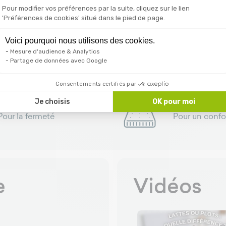
smes d'inclinaison sont intégrés dans le cadre du sommier e
Pour modifier vos préférences par la suite, cliquez sur le lien
'Préférences de cookies' situé dans le pied de page.
Voici pourquoi nous utilisons des cookies.
Mesure d'audience & Analytics
Partage de données avec Google
Fabrication Française
En Occitanie
Consentements certifiés par
Je choisis
OK pour moi
Bagues réglables
Matelas ada
Pour la fermeté
Pour un confo
e
Vidéos