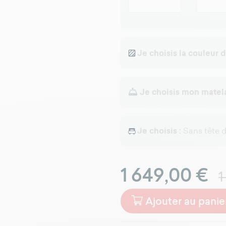
Je choisis la couleur 
Je choisis mon matel
Je choisis :
Sans tête de
1 649,00 €
1
Ajouter au panie