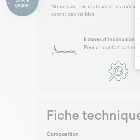
100€ à
gagner
Notez que : Les moteurs et les mécani
seront pas visibles.
5 zones d'inclinaisons
Pour un confort optimal
Fiche techniqu
Composition