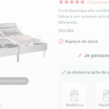
(1 Comment
Ce lit électrique allie solid
Grâce à son sommier articulé
tête/pieds...
Voir plus

Rupture de stock
Je personn
Je choisis la taille du
rvolez pour zoomer
80x200 cm
90x20