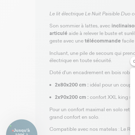
Le lit électrique Le Nuit Paisible Duo 
Son sommier à lattes, avec
inclinais
articulé
aide à relever le buste et sur
geste avec une
télécommande
facile
Incluant, une pile de secours qui prend
électrique en toute sécurité.
Doté d'un encadrement en bois robuste,
2x80x200 cm :
idéal pour un coupl
2x90x200 cm :
confort XXL king si
Pour un confort maximal en solo retrou
grand confort en solo.
Compatible avec nos matelas : Le Rêv
Jusqu'à