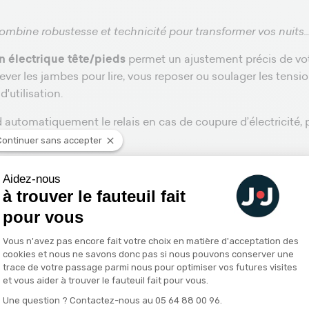
combine robustesse et technicité pour transformer vos nuits..
on électrique tête/pieds
permet un ajustement précis de votr
élever les jambes pour lire, vous reposer ou soulager les ten
 d'utilisation.
 automatiquement le relais en cas de coupure d’électricité, p
Continuer sans accepter
 ce lit électrique est disponible en plusieurs
dimensions
:
Aidez-nous
e
à trouver le fauteuil fait
pour vous
ze
Plateforme de Gestion du Consentemen
Vous n'avez pas encore fait votre choix en matière d'acceptation des
vez notre lit
Nuit Solo
en
120x200 cm
pour les personnes so
cookies et nous ne savons donc pas si nous pouvons conserver une
trace de votre passage parmi nous pour optimiser vos futures visites
et vous aider à trouver le fauteuil fait pour vous.
e Ergo et Le Rêve Idéal.
Une question ? Contactez-nous au 05 64 88 00 96.
Axeptio consent