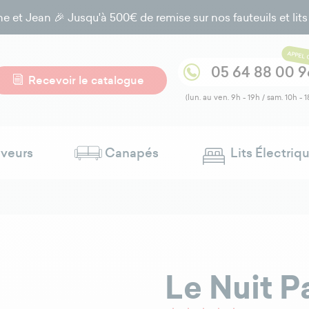
t Jean 🎉 Jusqu'à 500€ de remise sur nos fauteuils et lits él
APPEL 
05 64 88 00 9
Recevoir le catalogue
(lun. au ven. 9h - 19h / sam. 10h - 1
eveurs
Canapés
Lits Électriq
Le Nuit P