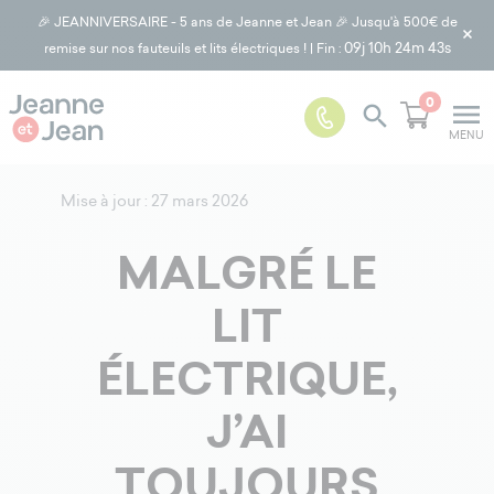
🎉 JEANNIVERSAIRE - 5 ans de Jeanne et Jean 🎉 Jusqu'à 500€ de
×
09j
10h 24m 43s
remise sur nos fauteuils et lits électriques ! | Fin :
0
menu

MENU
Mise à jour : 27 mars 2026
MALGRÉ LE
LIT
ÉLECTRIQUE,
J’AI
TOUJOURS