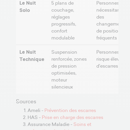
Le Nuit
5 plans de
Personnes
couchage,
nécessitant
Solo
réglages
des
progressifs,
changements
confort
de position
modulable
fréquents
Le Nuit
Suspension
Personnes à
renforcée, zones
risque élevé
Technique
de pression
d’escarres
optimisées,
moteur
silencieux
Sources
Ameli -
Prévention des escarres
HAS -
Prise en charge des escarres
Assurance Maladie -
Soins et