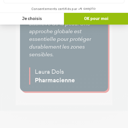
l’alternance des positions,
l’utilisation d’un matelas
Consentements certifiés par
adapté et une surveillance
Je choisis
OK pour moi
attentive de la peau. Une
approche globale est
essentielle pour protéger
durablement les zones
sensibles.
Laura Dols
Pharmacienne