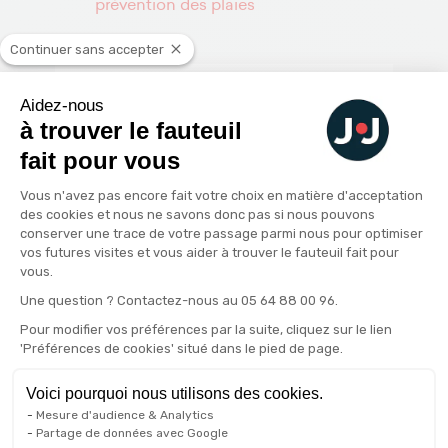
prévention des plaies
Continuer sans accepter
Les conseils de l'expert
Aidez-nous
à trouver le fauteuil
fait pour vous
Plateforme de Gestion du Consenteme
Vous n'avez pas encore fait votre choix en matière d'acceptation
des cookies et nous ne savons donc pas si nous pouvons
conserver une trace de votre passage parmi nous pour optimiser
vos futures visites et vous aider à trouver le fauteuil fait pour
vous.
Axeptio consent
Une question ? Contactez-nous au 05 64 88 00 96.
Pour modifier vos préférences par la suite, cliquez sur le lien
'Préférences de cookies' situé dans le pied de page.
Un lit électrique ne suffit
pas à lui seul à prévenir les
Voici pourquoi nous utilisons des cookies.
Mesure d'audience & Analytics
escarres. La clé réside dans
Partage de données avec Google