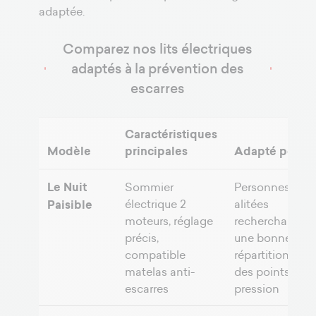
adaptée.
Comparez nos lits électriques
adaptés à la prévention des
escarres
Caractéristiques
Modèle
principales
Adapté pour
Le Nuit
Sommier
Personnes
électrique 2
alitées
Paisible
moteurs, réglage
recherchant
précis,
une bonne
compatible
répartition
matelas anti-
des points de
escarres
pression