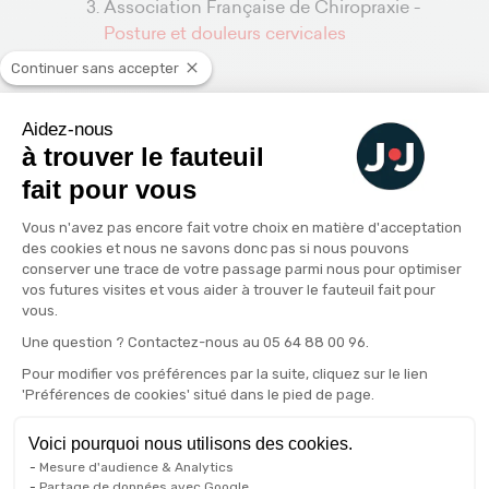
Association Française de Chiropraxie -
Posture et douleurs cervicales
Continuer sans accepter
Aidez-nous
Les conseils de l'expert
à trouver le fauteuil
fait pour vous
Plateforme de Gestion du Consenteme
Vous n'avez pas encore fait votre choix en matière d'acceptation
des cookies et nous ne savons donc pas si nous pouvons
conserver une trace de votre passage parmi nous pour optimiser
vos futures visites et vous aider à trouver le fauteuil fait pour
vous.
Axeptio consent
Une question ? Contactez-nous au 05 64 88 00 96.
Pour modifier vos préférences par la suite, cliquez sur le lien
'Préférences de cookies' situé dans le pied de page.
Un lit électrique bien réglé
Voici pourquoi nous utilisons des cookies.
permet de soulager
Mesure d'audience & Analytics
Partage de données avec Google