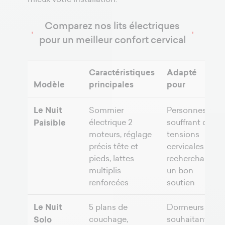
Comparez nos lits électriques
pour un meilleur confort cervical
Caractéristiques
Adapté
Modèle
principales
pour
Le Nuit
Sommier
Personnes
électrique 2
souffrant de
Paisible
moteurs, réglage
tensions
précis tête et
cervicales
pieds, lattes
recherchant
multiplis
un bon
renforcées
soutien
Le Nuit
5 plans de
Dormeurs
couchage,
souhaitant
Solo