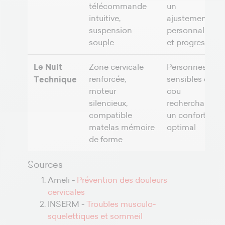
télécommande
un
intuitive,
ajustement
suspension
personnalisé
souple
et progressif
Le Nuit
Zone cervicale
Personnes
renforcée,
sensibles du
Technique
moteur
cou
silencieux,
recherchant
compatible
un confort
matelas mémoire
optimal
de forme
Sources
Ameli -
Prévention des douleurs
cervicales
INSERM -
Troubles musculo-
squelettiques et sommeil