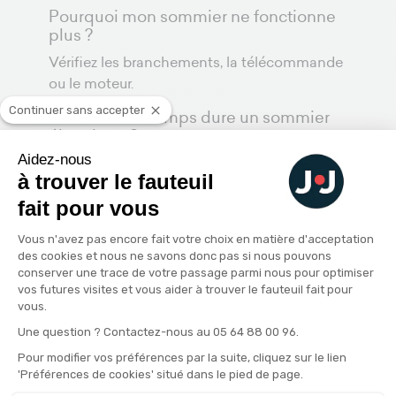
Pourquoi mon sommier ne fonctionne
plus ?
Vérifiez les branchements, la télécommande
ou le moteur.
Continuer sans accepter
Combien de temps dure un sommier
électrique ?
Aidez-nous
En moyenne entre 8 et 12 ans avec un bon
à trouver le fauteuil
entretien.
fait pour vous
Plateforme de Gestion du Consenteme
Vous n'avez pas encore fait votre choix en matière d'acceptation
des cookies et nous ne savons donc pas si nous pouvons
Les conseils de l'expert
conserver une trace de votre passage parmi nous pour optimiser
vos futures visites et vous aider à trouver le fauteuil fait pour
vous.
Axeptio consent
Une question ? Contactez-nous au 05 64 88 00 96.
Pour modifier vos préférences par la suite, cliquez sur le lien
'Préférences de cookies' situé dans le pied de page.