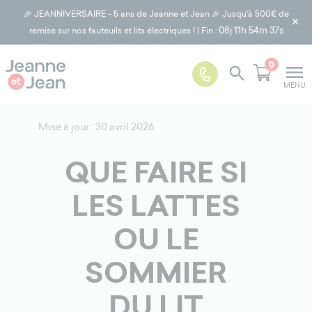
🎉 JEANNIVERSAIRE - 5 ans de Jeanne et Jean 🎉 Jusqu'à 500€ de
×
08j
11h 54m 37s
remise sur nos fauteuils et lits électriques ! | Fin :
0
menu

MENU
Mise à jour : 30 avril 2026
QUE FAIRE SI
LES LATTES
OU LE
SOMMIER
DU LIT