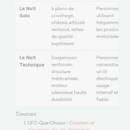
Le Nuit
5 plans de
Personnes
couchage,
utilisant
Solo
châssis articulé
fréquemment
renforcé, lattes
les positions
de qualité
motorisées
supérieure
Le Nuit
Suspension
Personnes
renforcée,
nécessitant
Technique
structure
un lit
médicalisée,
électrique à
moteur
usage
silencieux haute
intensif et
durabilité
fiable
Sources
UFC-Que Choisir -
Entretien et
réparation des lits électriques