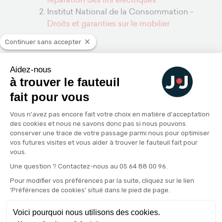
Institut National de la Consommation -
Droits et garanties sur le mobilier
Continuer sans accepter
Aidez-nous
Les conseils de l'expert
à trouver le fauteuil
fait pour vous
Plateforme de Gestion du Consenteme
Vous n'avez pas encore fait votre choix en matière d'acceptation
des cookies et nous ne savons donc pas si nous pouvons
conserver une trace de votre passage parmi nous pour optimiser
vos futures visites et vous aider à trouver le fauteuil fait pour
vous.
Axeptio consent
Une question ? Contactez-nous au 05 64 88 00 96.
Pour modifier vos préférences par la suite, cliquez sur le lien
'Préférences de cookies' situé dans le pied de page.
Une latte cassée ne
Voici pourquoi nous utilisons des cookies.
condamne pas votre lit