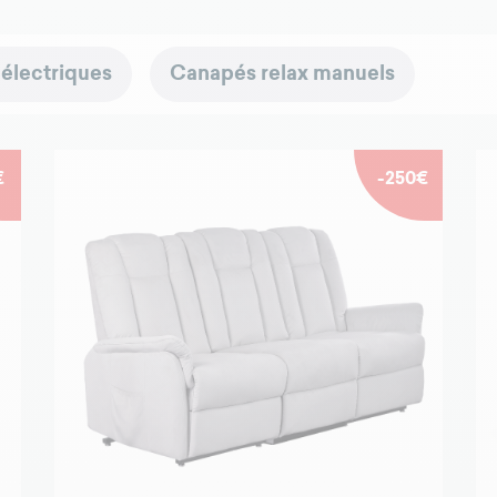
 électriques
Canapés relax manuels
€
-250€