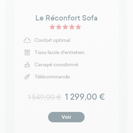
Le Réconfort Sofa
e - New Nubuck
Confort optimal
Tissu facile d'entretien
Canapé coordonné
Télécommande
Prix normal
Prix
1 299,00 €
1 549,00 €
Voir