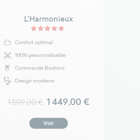
L'Harmonieux
Moutarde R++
Gris clair - R++
Taupe - R++
Rose - R++
Vert - R++
Confort optimal
100% personnalisable
Commande Boutons
Design moderne
Prix normal
Prix
1 449,00 €
1 599,00 €
Voir