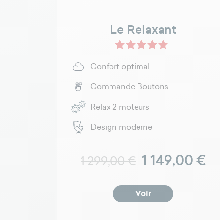
Le Relaxant
Beige - New Nubuck
Gris Anthracit
Confort optimal
Commande Boutons
Relax 2 moteurs
Design moderne
Prix normal
Prix
1 149,00 €
1 299,00 €
Voir