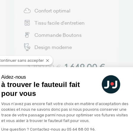
Confort optimal
Tissu facile d'entretien
Commande Boutons
Design moderne
Continuer sans accepter
Prix normal
Prix
1 649,00 €
1 799,00 €
Aidez-nous
à trouver le fauteuil fait
Voir
pour vous
Plateforme de Gestion du Consentemen
Vous n'avez pas encore fait votre choix en matière d'acceptation des
cookies et nous ne savons donc pas si nous pouvons conserver une
trace de votre passage parmi nous pour optimiser vos futures visites
et vous aider à trouver le fauteuil fait pour vous.
Paiement 4x sans frais
Garantie 1
Une question ? Contactez-nous au 05 64 88 00 96.
Axeptio consent