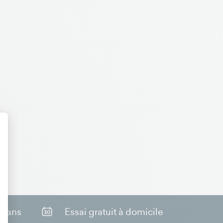
t : Personnalisez vos Options
0 ans
Essai gratuit à domicile