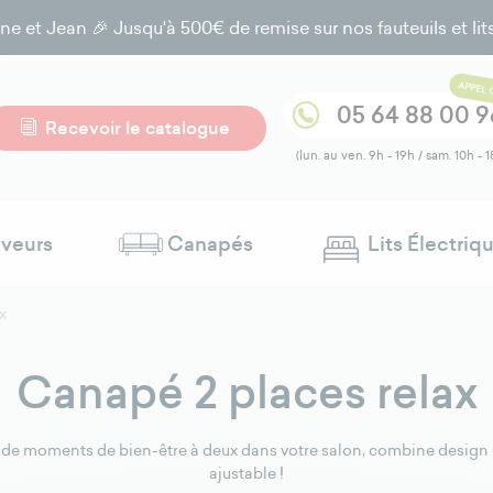
t Jean 🎉 Jusqu'à 500€ de remise sur nos fauteuils et lits él
APPEL 
05 64 88 00 9
Recevoir le catalogue
(lun. au ven. 9h - 19h / sam. 10h - 1
eveurs
Canapés
Lits Électriq
x
Canapé 2 places relax
tez de moments de bien-être à deux dans votre salon, combine design
ajustable !