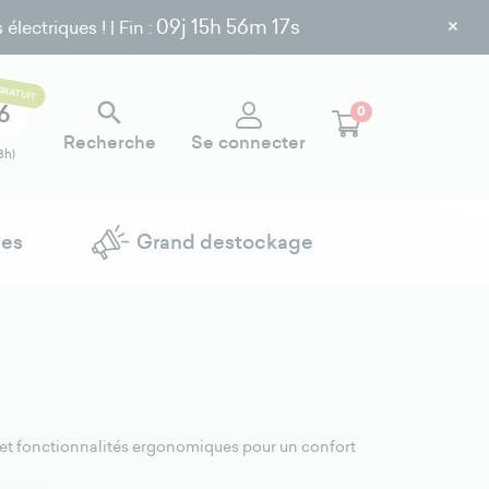
×
09j
15h 56m 16s
ectriques ! | Fin :
GRATUIT

6
0
Recherche
Se connecter
8h)
ues
Grand destockage
 et fonctionnalités ergonomiques pour un confort