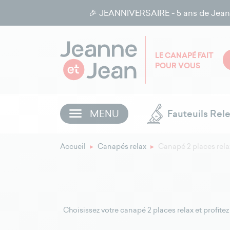
🎉 JEANNIVERSAIRE - 5 ans de Jeanne e
LE CANAPÉ FAIT
POUR VOUS
MENU
Fauteuils Rel
Accueil
Canapés relax
Canapé 2 places rela
Choisissez votre canapé 2 places relax et profi