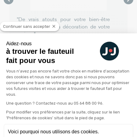
"De vrais atouts pour votre bien-être
mais aussi pour la décoration de votre
Continuer sans accepter
maison"
Aidez-nous
à trouver le fauteuil
fait pour vous
Plateforme de Gestion du Consenteme
Vous n'avez pas encore fait votre choix en matière d'acceptation
des cookies et nous ne savons donc pas si nous pouvons
conserver une trace de votre passage parmi nous pour optimiser
vos futures visites et vous aider à trouver le fauteuil fait pour
vous.
Axeptio consent
Une question ? Contactez-nous au 05 64 88 00 96.
Restons en contact
Pour modifier vos préférences par la suite, cliquez sur le lien
'Préférences de cookies' situé dans le pied de page.
Newsletter Jeanne et Jean
Voici pourquoi nous utilisons des cookies.