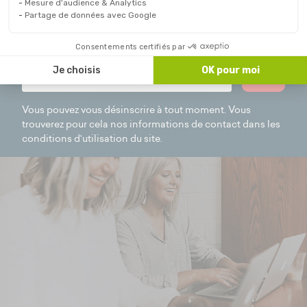
Recevez toutes nos promos et astuces. Découvrez
Mesure d'audience & Analytics
Partage de données avec Google
chaque mois les articles de nos experts et restez
informé de l'actualité de notre équipe.
Consentements certifiés par
Je choisis
OK pour moi
OK
Vous pouvez vous désinscrire à tout moment. Vous
trouverez pour cela nos informations de contact dans les
conditions d'utilisation du site.