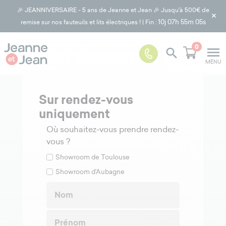
🎉 JEANNIVERSAIRE - 5 ans de Jeanne et Jean 🎉 Jusqu'à 500€ de
×
10j
07h 55m 05s
remise sur nos fauteuils et lits électriques ! | Fin :
0
menu

MENU
Sur rendez-vous
uniquement
Où souhaitez-vous prendre rendez-
vous ?
Showroom de Toulouse
Showroom d'Aubagne