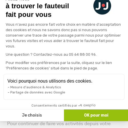
que votre table soit dotée de
freins
pour plus de
à trouver le fauteuil
sécurité et que rien ne tombe de votre table. Ce qui
fait pour vous
limite les risques de chute et assure la stabilité de
Plateforme de Gestion du Consenteme
votre table pour vos activités quotidiennes.
Vous n'avez pas encore fait votre choix en matière d'acceptation
des cookies et nous ne savons donc pas si nous pouvons
Le
design
est un critère à ne pas négliger, surtout si
conserver une trace de votre passage parmi nous pour optimiser
vos futures visites et vous aider à trouver le fauteuil fait pour
la table de lit est destinée à s'intégrer
vous.
harmonieusement dans votre salon ou votre
Axeptio consent
Une question ? Contactez-nous au 05 64 88 00 96.
chambre. Les modèles modernes privilégient
souvent des matériaux comme le bois ou le métal
Pour modifier vos préférences par la suite, cliquez sur le lien
'Préférences de cookies' situé dans le pied de page.
pour s’accorder avec différents styles de décoration
intérieure.
Voici pourquoi nous utilisons des cookies.
Mesure d'audience & Analytics
Partage de données avec Google
Consentements certifiés par
Quel type de table de lit choisir ?
Je choisis
OK pour moi
Pour continuer de faire vos activités depuis votre