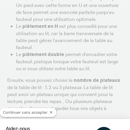
Un pied avec cette forme en U et une ouverture
de face permet une avancée parfaite jusqu’au
fauteuil pour une utilisation optimale.
Le
piètement en H
est plus conseillé pour une
utilisation au lit, car la barre transversale de la
table peut gêner l’avancement de la table au
fauteuil.
Le
piètement double
permet d’encadrer votre
fauteuil, pratique lorsque votre fauteuil est large
ou si vous utilisez votre table au lit.
Ensuite, vous pouvez choisir le
nombre de plateaux
de la table de lit : 1, 2 ou 3 plateaux. La table de lit
peut avoir un plateau unique qui convient pour la
lecture, prendre les repas… Ou plusieurs plateaux
pour plus d’espace et garder tous vos objets à
Continuer sans accepter
proximité.
Lorsque la table est équipée de roulettes, veillez à ce
Aidez-nous