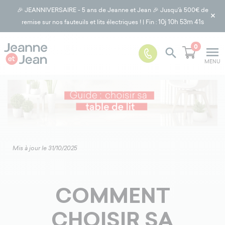
🎉 JEANNIVERSAIRE - 5 ans de Jeanne et Jean 🎉 Jusqu'à 500€ de
×
10j
10h 53m 40s
remise sur nos fauteuils et lits électriques ! | Fin :
0
menu

MENU
Mis à jour le 31/10/2025
COMMENT
CHOISIR SA